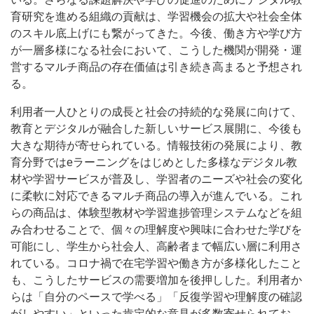
育研究を進める組織の貢献は、学習機会の拡大や社会全体
のスキル底上げにも繋がってきた。今後、働き方や学び方
が一層多様になる社会において、こうした機関が開発・運
営するマルチ商品の存在価値は引き続き高まると予想され
る。
利用者一人ひとりの成長と社会の持続的な発展に向けて、
教育とデジタルが融合した新しいサービス展開に、今後も
大きな期待が寄せられている。情報技術の発展により、教
育分野ではeラーニングをはじめとした多様なデジタル教
材や学習サービスが普及し、学習者のニーズや社会の変化
に柔軟に対応できるマルチ商品の導入が進んでいる。これ
らの商品は、体験型教材や学習進捗管理システムなどを組
み合わせることで、個々の理解度や興味に合わせた学びを
可能にし、学生から社会人、高齢者まで幅広い層に利用さ
れている。コロナ禍で在宅学習や働き方が多様化したこと
も、こうしたサービスの需要増加を後押しした。利用者か
らは「自分のペースで学べる」「反復学習や理解度の確認
がしやすい」といった肯定的な意見が多数寄せられてお