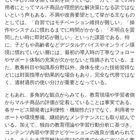
用者にとってマルチ商品が理想的な解決策になる訳ではな
いという声もある。不満や改善要望として挙がる主なもの
としては、「自習ではモチベーション維持が難しい」「操
作やシステムに慣れるまでに時間がかかる」「不明点を質
問したい時に即対応が難しい」といった課題である。特
に、子どもや高齢者などデジタルデバイスやオンライン環
境に慣れていない層には、最初の導入時の丁寧なフォロー
やサポート体制の充実が欠かせないと指摘されている。ま
た、教養科目や知識系分野以外、身体を使った技術習得な
どには対面指導が効果的な場合もあり、完全な代替ではな
く、適材適所の使い分けが重要となっている。
ともあれ、多角的な観点からみても、教育現場や学習者側
からマルチ商品の評価が定着していることは事実である。
各サービス開発者は利便性・機能性だけでなく、利用者サ
ポートや環境整備、継続的なメンテナンスにも取り組んで
いる。加えて、独自の教育理論や学習行動分析に基づき、
コンテンツ内容や学習ナビゲーションの改良が進められて
いる。さらなる課題解決や学びの促進のためにデジタル教