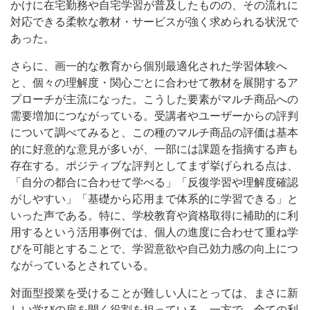
かけに在宅勤務や自宅学習が普及したものの、その流れに
対応できる柔軟な教材・サービスが強く求められる状況で
あった。
さらに、画一的な教育から個別最適化された学習体験へ
と、個々の理解度・関心ごとに合わせて教材を展開するア
プローチが主流になった。こうした要素がマルチ商品への
需要増加につながっている。受講者やユーザーからの評判
について調べてみると、この種のマルチ商品の評価は基本
的に好意的な意見が多いが、一部には課題を指摘する声も
存在する。ポジティブな評判としてまず挙げられる点は、
「自分の都合に合わせて学べる」「反復学習や理解度確認
がしやすい」「基礎から応用まで体系的に学習できる」と
いった声である。特に、学校教育や資格取得に補助的に利
用するという活用事例では、個人の進度に合わせて重ね学
びを可能とすることで、学習意欲や自己効力感の向上につ
ながっているとされている。
対面型授業を受けることが難しい人にとっては、まさに新
しい学びの扉を開く役割を担っている。一方で、全ての利