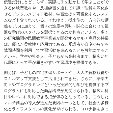
伝達だけにとどまらず、実際に手を動かして学ぶことがで
きる体験型教材や、反復練習を通じて知識・理解を深化さ
せるデジタルメディア教材、学習進捗を可視化するシステ
ムなども含まれている。それゆえ、従来型の一方向的な講
義モデルに加えて、個々の進度や興味・関心に合わせて最
適な学びのスタイルを選択できるのが利点といえる。多く
の研究機関や民間教育事業者が開発するマルチ商品の特長
は、優れた柔軟性と応用力である。受講者が自宅からでも
隙間時間を利用して学習活動を進めることを可能にするこ
とから、学生や社会人、子どもから高齢者まで、幅広い年
代層にとって手が届きやすい学習環境を提供できる。
例えば、子どもの自宅学習サポートや、大人の資格取得や
スキルアップ支援として活用されてきた。さらに、語学力
向上やプログラミングといった実践的な学びを提供するプ
ログラムにも対応した商品構成が見受けられる。幅広い科
目やレベルに対応できる点が強みとなっている。こうした
マルチ商品の導入が進んだ要因の一つとして、社会の多様
化とライフスタイルの変化が挙げられる。コロナ禍をきっ